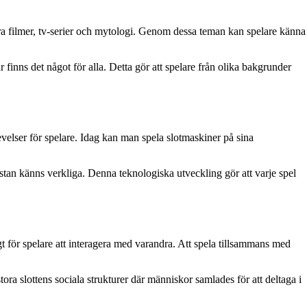
ra filmer, tv-serier och mytologi. Genom dessa teman kan spelare känna
 finns det något för alla. Detta gör att spelare från olika bakgrunder
evelser för spelare. Idag kan man spela slotmaskiner på sina
stan känns verkliga. Denna teknologiska utveckling gör att varje spel
 för spelare att interagera med varandra. Att spela tillsammans med
tora slottens sociala strukturer där människor samlades för att deltaga i