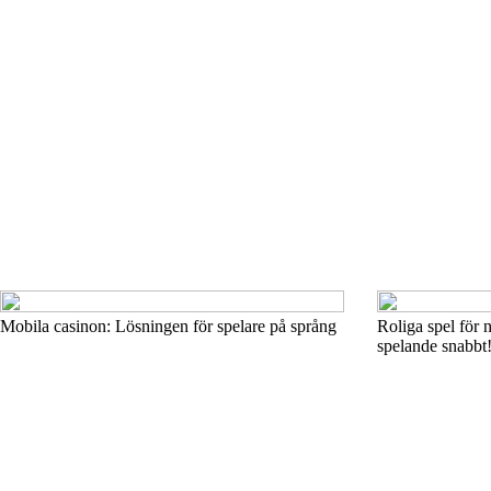
Mobila casinon: Lösningen för spelare på språng
Roliga spel för n
spelande snabbt