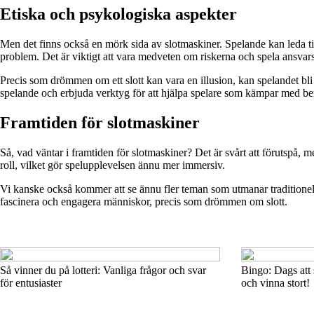
Etiska och psykologiska aspekter
Men det finns också en mörk sida av slotmaskiner. Spelande kan leda t
problem. Det är viktigt att vara medveten om riskerna och spela ansvarsf
Precis som drömmen om ett slott kan vara en illusion, kan spelandet bli
spelande och erbjuda verktyg för att hjälpa spelare som kämpar med b
Framtiden för slotmaskiner
Så, vad väntar i framtiden för slotmaskiner? Det är svårt att förutspå, 
roll, vilket gör spelupplevelsen ännu mer immersiv.
Vi kanske också kommer att se ännu fler teman som utmanar traditionella 
fascinera och engagera människor, precis som drömmen om slott.
Så vinner du på lotteri: Vanliga frågor och svar
Bingo: Dags att 
för entusiaster
och vinna stort!