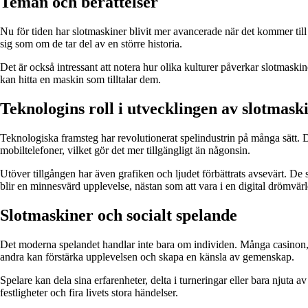
Teman och berättelser
Nu för tiden har slotmaskiner blivit mer avancerade när det kommer ti
sig som om de tar del av en större historia.
Det är också intressant att notera hur olika kulturer påverkar slotmaski
kan hitta en maskin som tilltalar dem.
Teknologins roll i utvecklingen av slotmask
Teknologiska framsteg har revolutionerat spelindustrin på många sätt. D
mobiltelefoner, vilket gör det mer tillgängligt än någonsin.
Utöver tillgången har även grafiken och ljudet förbättrats avsevärt. De
blir en minnesvärd upplevelse, nästan som att vara i en digital drömvärl
Slotmaskiner och socialt spelande
Det moderna spelandet handlar inte bara om individen. Många casinon, b
andra kan förstärka upplevelsen och skapa en känsla av gemenskap.
Spelare kan dela sina erfarenheter, delta i turneringar eller bara njuta 
festligheter och fira livets stora händelser.