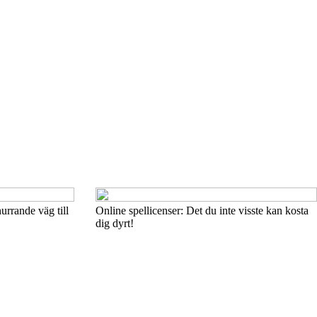
urrande väg till
Online spellicenser: Det du inte visste kan kosta
dig dyrt!