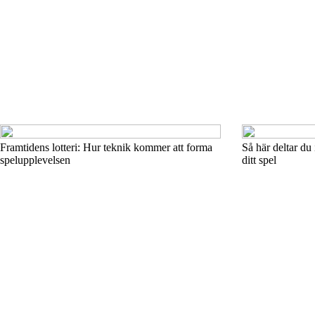
Framtidens lotteri: Hur teknik kommer att forma
Så här deltar du 
spelupplevelsen
ditt spel