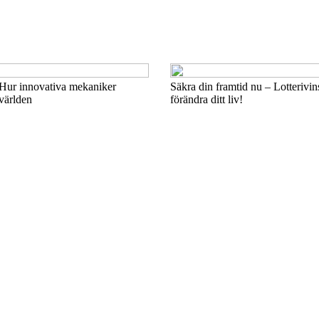
 Hur innovativa mekaniker
Säkra din framtid nu – Lotterivi
världen
förändra ditt liv!