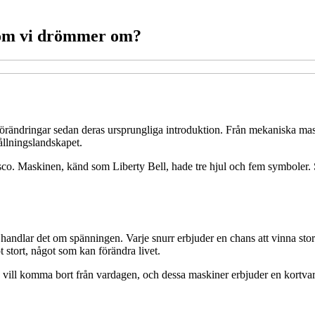
 som vi drömmer om?
förändringar sedan deras ursprungliga introduktion. Från mekaniska mask
hållningslandskapet.
co. Maskinen, känd som Liberty Bell, hade tre hjul och fem symboler. S
andlar det om spänningen. Varje snurr erbjuder en chans att vinna stor
ot stort, något som kan förändra livet.
ill komma bort från vardagen, och dessa maskiner erbjuder en kortvarig