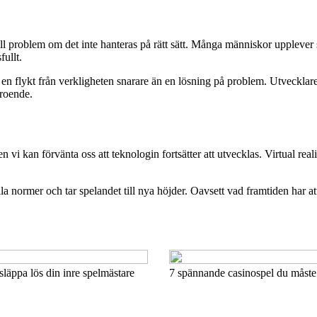
ill problem om det inte hanteras på rätt sätt. Många människor uppleve
ullt.
 en flykt från verkligheten snarare än en lösning på problem. Utvecklar
eroende.
men vi kan förvänta oss att teknologin fortsätter att utvecklas. Virtual 
normer och tar spelandet till nya höjder. Oavsett vad framtiden har att e
släppa lös din inre spelmästare
7 spännande casinospel du måste 