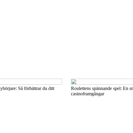
ybörjare: Så förbättrar du ditt
Roulettens spännande spel: En sn
!
casinoframgångar