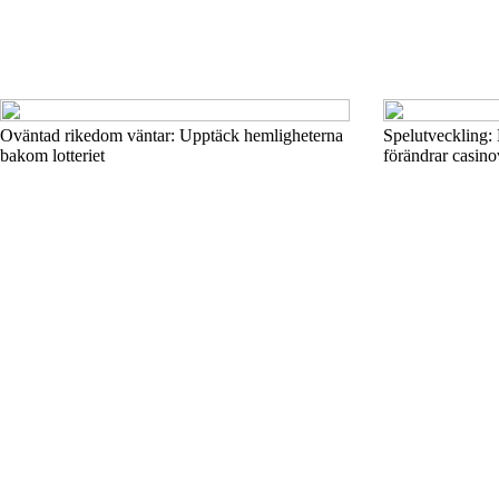
Oväntad rikedom väntar: Upptäck hemligheterna
Spelutveckling:
bakom lotteriet
förändrar casino