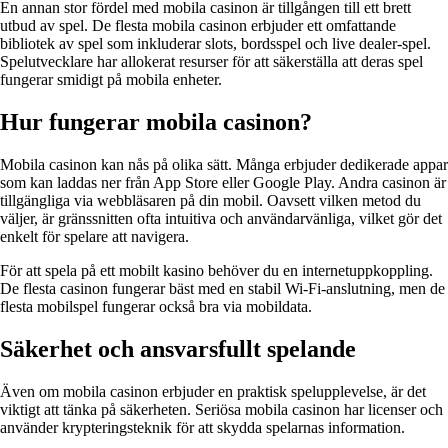
En annan stor fördel med mobila casinon är tillgången till ett brett
utbud av spel. De flesta mobila casinon erbjuder ett omfattande
bibliotek av spel som inkluderar slots, bordsspel och live dealer-spel.
Spelutvecklare har allokerat resurser för att säkerställa att deras spel
fungerar smidigt på mobila enheter.
Hur fungerar mobila casinon?
Mobila casinon kan nås på olika sätt. Många erbjuder dedikerade appar
som kan laddas ner från App Store eller Google Play. Andra casinon är
tillgängliga via webbläsaren på din mobil. Oavsett vilken metod du
väljer, är gränssnitten ofta intuitiva och användarvänliga, vilket gör det
enkelt för spelare att navigera.
För att spela på ett mobilt kasino behöver du en internetuppkoppling.
De flesta casinon fungerar bäst med en stabil Wi-Fi-anslutning, men de
flesta mobilspel fungerar också bra via mobildata.
Säkerhet och ansvarsfullt spelande
Även om mobila casinon erbjuder en praktisk spelupplevelse, är det
viktigt att tänka på säkerheten. Seriösa mobila casinon har licenser och
använder krypteringsteknik för att skydda spelarnas information.