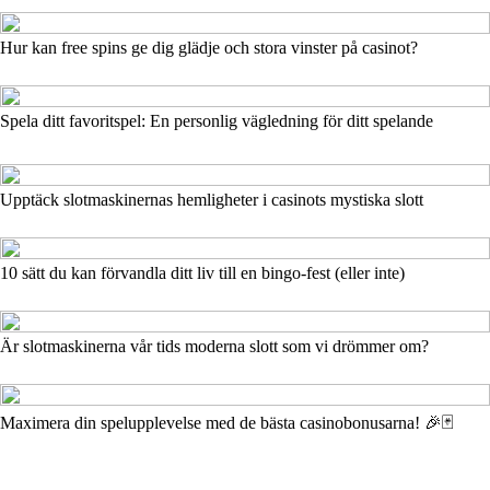
Hur kan free spins ge dig glädje och stora vinster på casinot?
Spela ditt favoritspel: En personlig vägledning för ditt spelande
Upptäck slotmaskinernas hemligheter i casinots mystiska slott
10 sätt du kan förvandla ditt liv till en bingo-fest (eller inte)
Är slotmaskinerna vår tids moderna slott som vi drömmer om?
Maximera din spelupplevelse med de bästa casinobonusarna! 🎉🃏