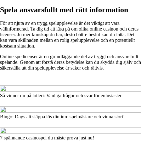
Spela ansvarsfullt med rätt information
För att njuta av en trygg spelupplevelse är det viktigt att vara
välinformerad. Ta dig tid att läsa på om olika online casinon och deras
licenser. Ju mer kunskap du har, desto bättre beslut kan du fatta. Det
kan vara skillnaden mellan en rolig spelupplevelse och en potentiellt
kostsam situation.
Online spellicenser är en grundläggande del av tryggt och ansvarsfullt
spelande. Genom att förstå deras betydelse kan du skydda dig själv och
säkerställa att din spelupplevelse är säker och rättvis.
Så vinner du på lotteri: Vanliga frågor och svar för entusiaster
Bingo: Dags att släppa lös din inre spelmästare och vinna stort!
7 spännande casinospel du måste prova just nu!