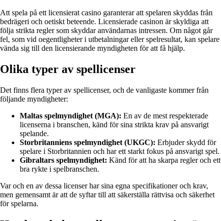
Att spela på ett licensierat casino garanterar att spelaren skyddas från
bedrägeri och oetiskt beteende. Licensierade casinon är skyldiga att
följa strikta regler som skyddar användarnas intressen. Om något går
fel, som vid oegentligheter i utbetalningar eller spelresultat, kan spelare
vända sig till den licensierande myndigheten för att få hjälp.
Olika typer av spellicenser
Det finns flera typer av spellicenser, och de vanligaste kommer från
följande myndigheter:
Maltas spelmyndighet (MGA):
En av de mest respekterade
licenserna i branschen, känd för sina strikta krav på ansvarigt
spelande.
Storbritanniens spelmyndighet (UKGC):
Erbjuder skydd för
spelare i Storbritannien och har ett starkt fokus på ansvarigt spel.
Gibraltars spelmyndighet:
Känd för att ha skarpa regler och ett
bra rykte i spelbranschen.
Var och en av dessa licenser har sina egna specifikationer och krav,
men gemensamt är att de syftar till att säkerställa rättvisa och säkerhet
för spelarna.