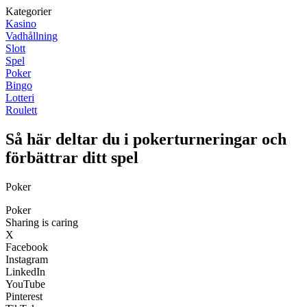
Kategorier
Kasino
Vadhållning
Slott
Spel
Poker
Bingo
Lotteri
Roulett
Så här deltar du i pokerturneringar och
förbättrar ditt spel
Poker
Poker
Sharing is caring
X
Facebook
Instagram
LinkedIn
YouTube
Pinterest