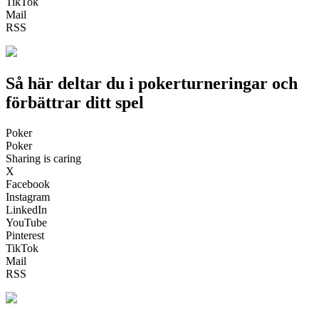
TikTok
Mail
RSS
Så här deltar du i pokerturneringar och
förbättrar ditt spel
Poker
Poker
Sharing is caring
X
Facebook
Instagram
LinkedIn
YouTube
Pinterest
TikTok
Mail
RSS