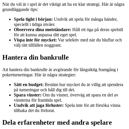
När du väl är i spel är det viktigt att ha en klar strategi. Här är några
grundläggande tips:
Spela tight i början:
Undvik att spela för många händer,
speciellt i tidiga nivåer.
Observera dina motståndare:
Håll ett öga på deras spelstil
för att kunna anpassa ditt eget spel.
Vispa inte för mycket:
Var selektiv med när du bluffar och
välj rätt tillfällen noggrant.
Hantera din bankrulle
Att hantera din bankrulle är avgörande för långsiktig framgång i
pokerturneringar. Här är några strategier:
Sätt en budget:
Bestäm hur mycket du är villig att spendera
på turneringar och håll dig till det.
Spara vinster:
Om du vinner, överväg att spara en del av
vinsterna för framtida spel.
Undvik att jaga förluster:
Spela inte för att försöka vinna
tillbaka det du förlorat.
Dela erfarenheter med andra spelare